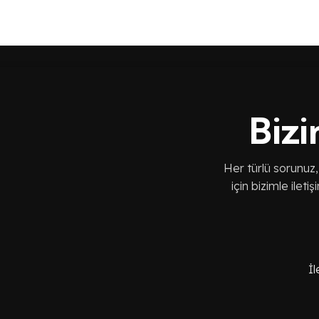
Bizi
Her türlü sorunuz,
için bizimle ileti
İl