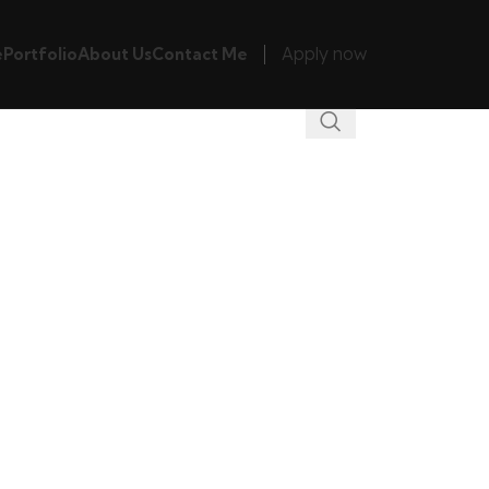
Apply now
e
Portfolio
About Us
Contact Me