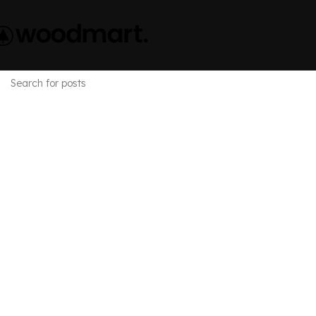
Nothing Found
Apologies, but no results were found. Perhaps searching will 