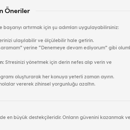
n Öneriler
aşarıyı artırmak için şu adımları uygulayabilirsiniz:
inizi ulaşılabilir ve ölçülebilir hale getirin.
aramam” yerine “Denemeye devam ediyorum” gibi olum
n:
Stresinizi yönetmek için derin nefes alıp verin ve
gramı oluşturarak her konuya yeterli zaman ayırın.
olalar vererek zihinsel yorgunluğu azaltın.
nde en büyük destekçileridir. Onların güvenini kazanmak v