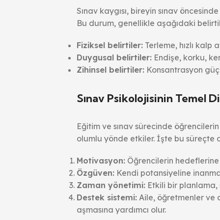
Sınav kaygısı, bireyin sınav öncesind
Bu durum, genellikle aşağıdaki belirtil
Fiziksel belirtiler:
Terleme, hızlı kalp a
Duygusal belirtiler:
Endişe, korku, ke
Zihinsel belirtiler:
Konsantrasyon güçl
Sınav Psikolojisinin Temel D
Eğitim ve sınav sürecinde öğrencilerin
olumlu yönde etkiler. İşte bu süreçte
Motivasyon:
Öğrencilerin hedeflerine 
Özgüven:
Kendi potansiyeline inanmak
Zaman yönetimi:
Etkili bir planlama, s
Destek sistemi:
Aile, öğretmenler ve a
aşmasına yardımcı olur.