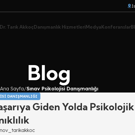
İ
Dr. Tarık Akkoç
Danışmanlık Hizmetleri
Medya
Konferanslar
B
Blog
Ana Sayfa
Sınav Psikolojisi Danışmanlığı
ISI DANIŞMANLIĞI
Başarıya Giden Yolda Psikolojik
ıklılık
inov_tarikakkoc