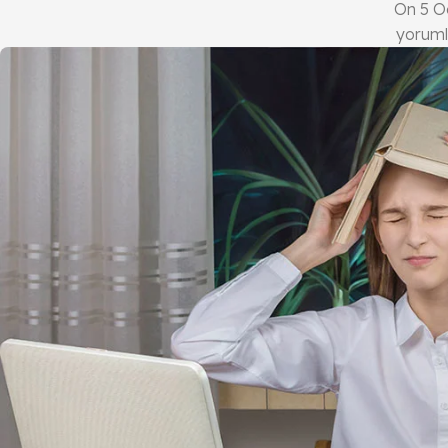
On 5 O
yoruml